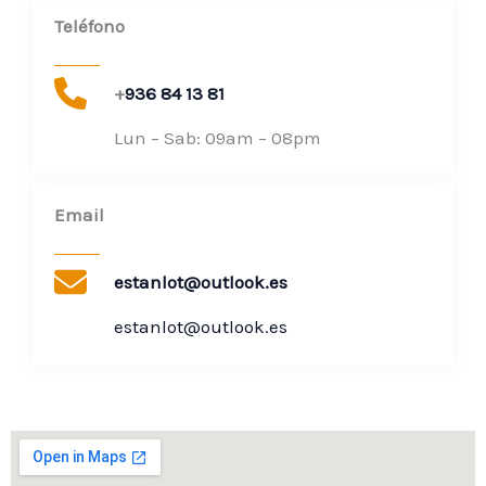
Teléfono
+
936 84 13 81
Lun – Sab: 09am – 08pm​
Email
estanlot@outlook.es
estanlot@outlook.es