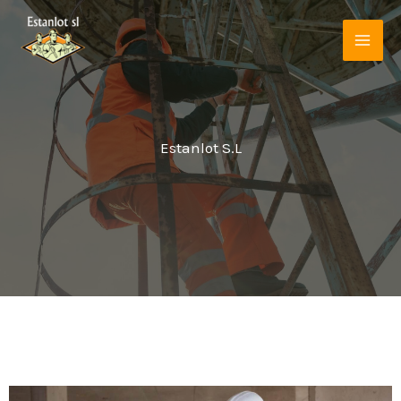
Ir
al
contenido
Estanlot S.L