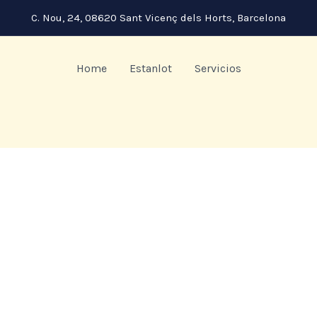
C. Nou, 24, 08620 Sant Vicenç dels Horts, Barcelona
Home
Estanlot
Servicios