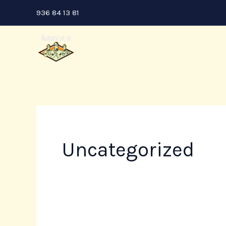
Ir
936 84 13 81
al
contenido
Uncategorized